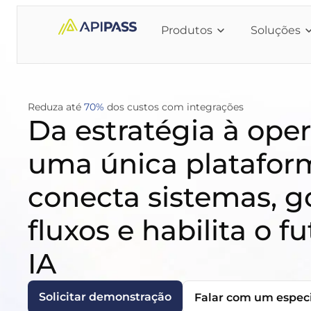
Produtos
Soluções
Reduza até
70%
dos custos com integrações
Da estratégia à ope
uma única platafor
conecta sistemas, g
fluxos e habilita o 
IA
Solicitar demonstração
Falar com um especi