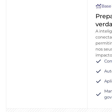
Base 
Prepa
verd
A inteli
conectad
permiti
nos seu
impacto 
Con
Aut
Apl
Man
gov