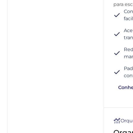
para esc
Con
faci
Ace
tra
Red
man
Pad
con
Conhe
Orqu
Organ