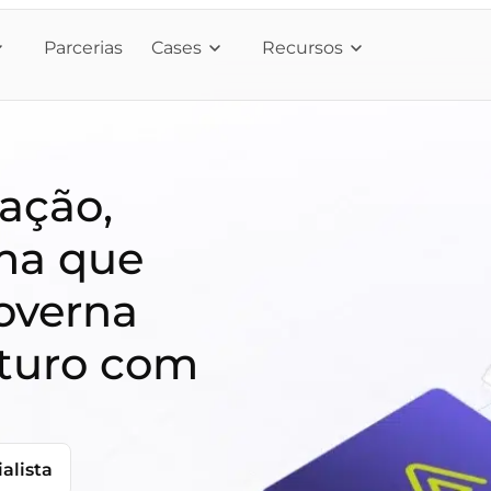
Parcerias
Cases
Recursos
ração,
ma que
overna
futuro com
alista