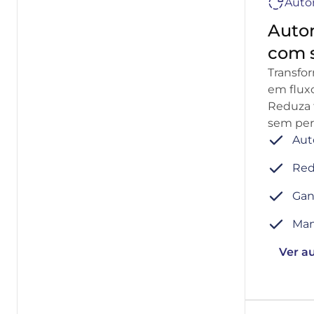
Auto
Autom
com 
Transfor
em fluxo
Reduza f
sem per
Aut
Red
Gan
Man
Ver a