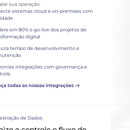
alar sua operação.
ecte sistemas cloud e on-premises com
lidade
lere em 80% o go-live dos projetos de
nsformação digital
uza tempo de desenvolvimento e
utenção
ronize integrações com governança e
trole
ça todas as nossas integrações
estração de Dados
ize e controle o fluxo de