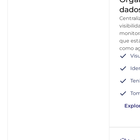
dado
Centrali
visibil
monitor
que est
como ag
Vis
Ide
Ten
Tom
Explor