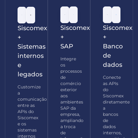
:
:
:
Siscomex
Siscomex
Siscomex
+
+
+
SAP
Banco
Sistemas
de
internos
Integre
dados
e
os
processos
legados
de
Conecte
comércio
as APIs
Customize
exterior
do
a
aos
Siscomex
comunicação
ambientes
diretamente
entre as
SAP da
a
APIs do
empresa,
bancos
Siscomex
ampliando
de
e os
a troca
dados
sistemas
de
internos,
internos