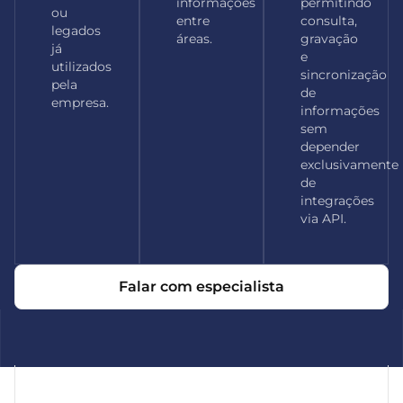
informações
permitindo
ou
entre
consulta,
legados
áreas.
gravação
já
e
utilizados
sincronização
pela
de
empresa.
informações
sem
depender
exclusivamente
de
integrações
via API.
Falar com especialista