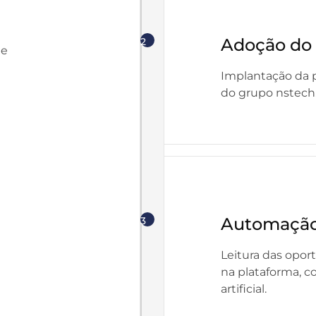
Adoção do 
2
de
Implantação da 
do grupo nstech
Automação
3
Leitura das opor
na plataforma, c
artificial.