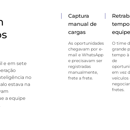
Captura
Retrab
m
manual de
tempo
os
cargas
equip
As oportunidades
O time d
chegavam por e-
grande p
mail e WhatsApp
tempo à
e precisavam ser
de
il e em sete
registradas
oportuni
peração
manualmente,
em vez d
nteligência no
frete a frete.
veículos 
negociar
alo estava na
fretes.
avam
ue a equipe
.