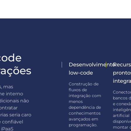
code
Desenvolvimento
Recurs
rações
low-code
pronto
integr
Construção de
s, mas
fluxos de
Conecto
me interno
integração com
bancos 
dicionais não
menos
e conex
dependência de
ontratar
inteligên
conhecimentos
ias seria caro
artificial
avançados em
disponív
 confiável
programação.
montar o
 iPaaS