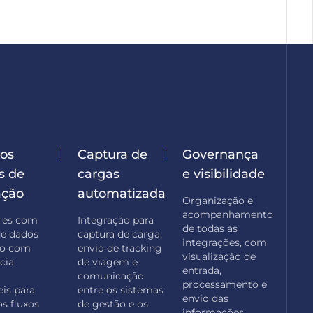
os
Captura de
Governança
s de
cargas
e visibilidade
ação
automatizada
Organização e
acompanhamento
res com
Integração para
de todas as
de dados
captura de carga,
integrações, com
ão com
envio de tracking
visualização de
cia
de viagem e
entrada,
comunicação
processamento e
eis para
entre os sistemas
envio das
s fluxos
de gestão e os
informações.