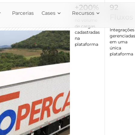
+200%
92
Parcerias
Cases
Recursos
Fluxos
no volume
de cargas
Integrações
cadastradas
gerenciada
na
em uma
plataforma
única
plataforma