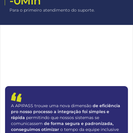
-
0
Min
Para o primeiro atendimento do suporte.
A APIPASS trouxe uma nova dimensão
de eficiência
pro nosso processo a integração foi simples e
rápida
permitindo que nossos sistemas se
comunicassem
de forma segura e padronizada,
conseguimos otimizar
o tempo da equipe inclusive