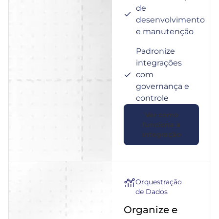
de
desenvolvimento
e manutenção
Padronize
integrações
com
governança e
controle
Ver como
funciona a
integração
Orquestração
de Dados
Organize e