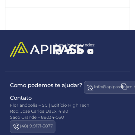
Nos siga nas redes:
Como podemos te ajudar?
info@apipass.com.
Contato
Florianópolis – SC | Edifício High Tech
Rod. José Carlos Daux, 4190
Saco Grande – 88034-060
(48) 9.9171-3877