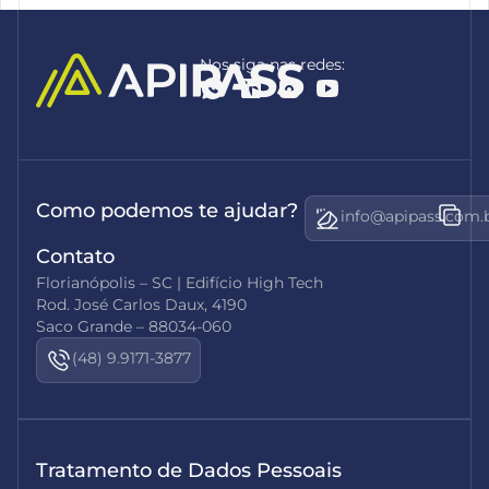
Nos siga nas redes:
Como podemos te ajudar?
info@apipass.com.
Contato
Florianópolis – SC | Edifício High Tech
Rod. José Carlos Daux, 4190
Saco Grande – 88034-060
(48) 9.9171-3877
Tratamento de Dados Pessoais