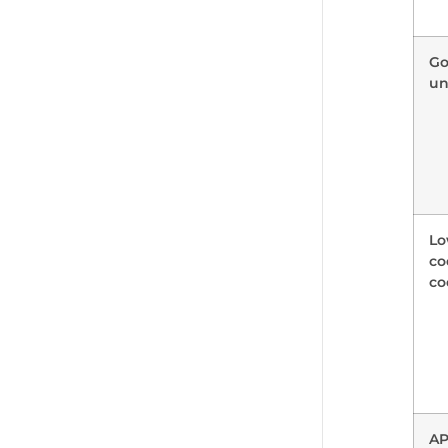
Go
un
Lo
co
c
AP