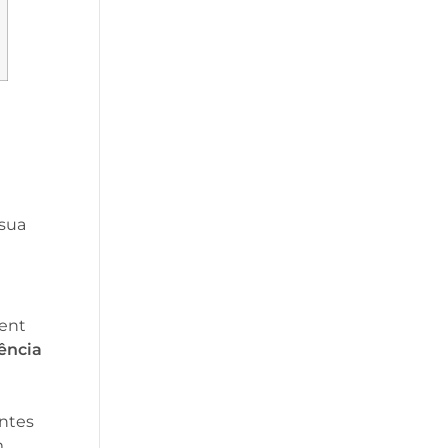
 sua
ent
ência
ntes
m