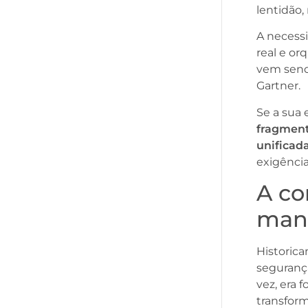
lentidão,
A necess
real e or
vem send
Gartner.
Se a sua
fragmen
unificad
exigência
A co
man
Historic
segurança
vez, era
transform