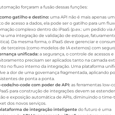
automação forçaram a fusão dessas funções:
como gatilho e destino:
uma API não é mais apenas um
o de acesso a dados, ela pode ser o gatilho para um flux
mação complexo dentro do iPaaS (p.ex.: um pedido via 
na uma integração de validação de estoque, faturament
stica). Da mesma forma, o iPaaS deve gerenciar e consum
 de terceiros (como modelos de IA externos) com segur
ernança unificada:
a segurança, o controle de acessos e
toramento precisam ser aplicados tanto na camada ex
to no fluxo interno da integração. Uma plataforma unif
lve a dor de uma governança fragmentada, aplicando pol
istentes de ponta a ponta.
-code/no-code com poder de API:
as ferramentas low-c
PaaS para construção de integrações devem se estender
ção e exposição automática de APIs, diminuindo o time-
et dos novos serviços.
plataforma de integração inteligente
do futuro é uma