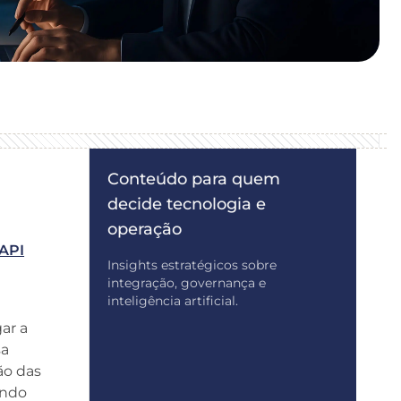
Conteúdo para quem
decide tecnologia e
operação
API
Insights estratégicos sobre
integração, governança e
inteligência artificial.
ar a
sa
ão das
ando