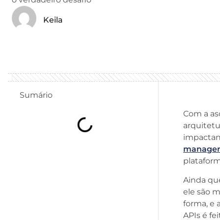
Keila
Sumário
Com a as
arquitetu
impactan
manage
plataform
Ainda que
ele são 
forma, e 
APIs é fe