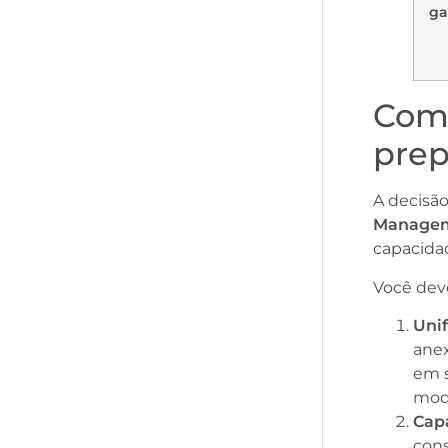
ga
Como
prep
A decisã
Manage
capacidad
Você dev
Unif
ane
em s
mode
Cap
con