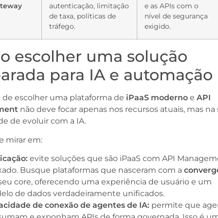
teway
autenticação, limitação
e as APIs com o
de taxa, políticas de
nível de segurança
tráfego.
exigido.
 escolher uma solução
arada para IA e automação
o de escolher uma plataforma de
iPaaS moderno
e
API
ment
não deve focar apenas nos recursos atuais, mas na
e de evoluir com a IA.
e mirar em:
icação:
evite soluções que são iPaaS com API Managem
xado. Busque plataformas que nasceram com a
converg
eu core, oferecendo uma experiência de usuário e um
lo de dados verdadeiramente unificados.
acidade de
conexão de agentes de IA:
permite que age
sumam e exponham APIs de forma governada. Isso é u