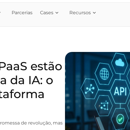
Parcerias
Cases
Recursos
PaaS estão
a da IA: o
ataforma
 promessa de revolução, mas