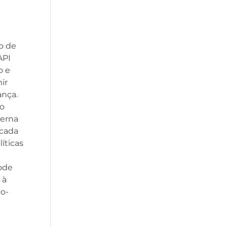
o de
API
o e
ir
ança.
 o
terna
icada
íticas
ode
 à
to-