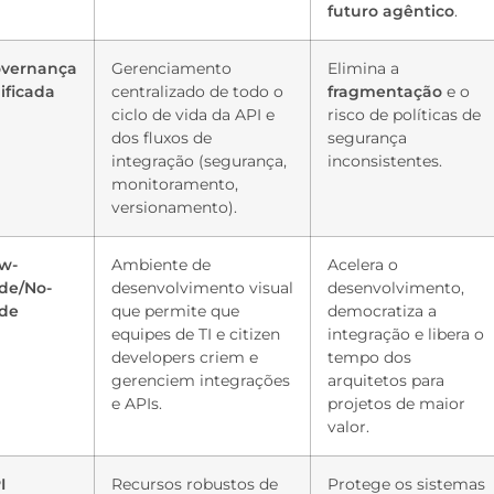
futuro agêntico
.
vernança
Gerenciamento
Elimina a
ificada
centralizado de todo o
fragmentação
e o
ciclo de vida da API e
risco de políticas de
dos fluxos de
segurança
integração (segurança,
inconsistentes.
monitoramento,
versionamento).
w-
Ambiente de
Acelera o
de/No-
desenvolvimento visual
desenvolvimento,
ode
que permite que
democratiza a
equipes de TI e citizen
integração e libera o
developers criem e
tempo dos
gerenciem integrações
arquitetos para
e APIs.
projetos de maior
valor.
I
Recursos robustos de
Protege os sistemas