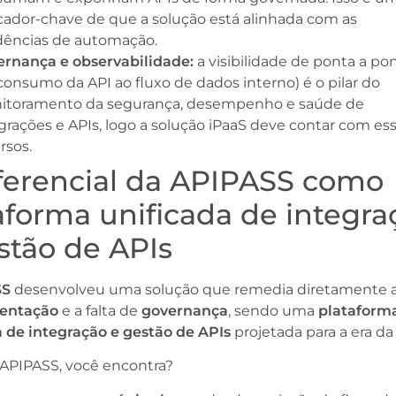
cador-chave de que a solução está alinhada com as
dências de automação.
ernança e observabilidade:
a visibilidade de ponta a po
consumo da API ao fluxo de dados interno) é o pilar do
itoramento da segurança, desempenho e saúde de
grações e APIs, logo a solução iPaaS deve contar com es
rsos.
ferencial da APIPASS como
aforma unificada de integra
stão de APIs
SS
desenvolveu uma solução que remedia diretamente a
entação
e a falta de
governança
, sendo uma
plataform
a de integração e gestão de APIs
projetada para a era da 
 APIPASS, você encontra?