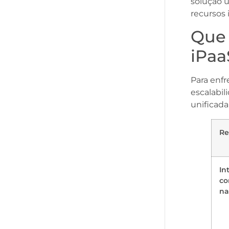
solução 
recursos 
Que 
iPaa
Para enfr
escalabil
unificada
Re
In
co
na