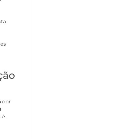
nta
ses
ção
 dor
a
IA.