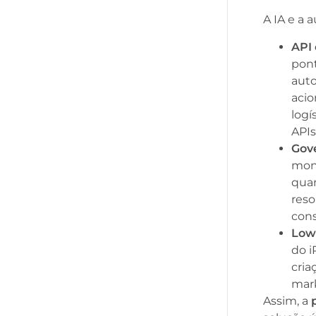
A IA e a 
API 
pont
auto
acio
logí
APIs
Gov
moni
quan
reso
cons
Low
do i
cria
mark
Assim, a