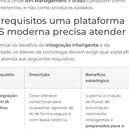
única, onde
API Management
e
iPaaS
coexistem como
inerentes, e não como produtos isolados.
requisitos uma plataforma
S moderna precisa atender
entar os desafios da
integração inteligente
e da
idade, os líderes de tecnologia devem exigir que a plata
 atenda aos seguintes requisitos:
quisito
Descrição
Benefício
estratégico
tegração
Deve oferecer
Suporta a criação
m IA
conectores para
de fluxos de
tiva
orquestrar agentes de
automação
IA de forma segura e
realmente
com baixa latência.
inteligentes e
preparados para o