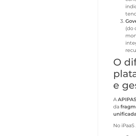
indi
ten
Gov
(do 
mon
inte
recu
O di
plat
e ge
A
APIPA
da
fragm
unificad
No iPaaS