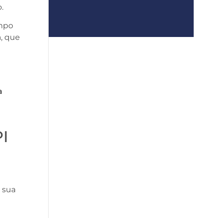
.
empo
, que
a
PI
 sua