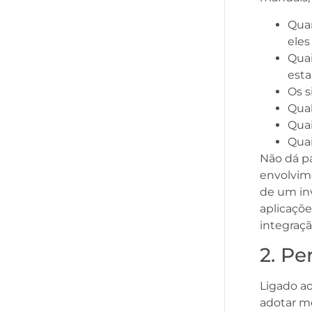
Qua
eles
Quai
est
Os s
Qual
Quai
Quai
Não dá pa
envolvime
de um in
aplicaçõe
integraçã
2. Pe
Ligado ao
adotar m