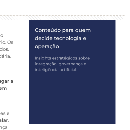
Conteúdo para quem
go
decide tecnologia e
io. Os
operação
dos.
ária.
Insights estratégicos sobre
integração, governança e
inteligência artificial.
ugar a
, em
es e
alar
.
ança