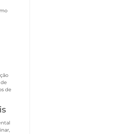
omo
ação
 de
os de
is
ental
nar,