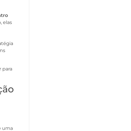
ntro
, elas
atégia
ns
r para
ção
 é uma