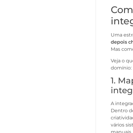
Como
inte
Uma estr
depois c
Mas como
Veja o qu
domínio:
1. M
inte
A integra
Dentro de
criativid
vários s
manuais,