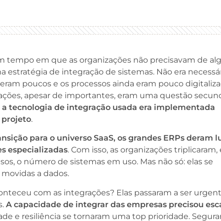
 tempo em que as organizações não precisavam de al
estratégia de integração de sistemas. Não era necessár
eram poucos e os processos ainda eram pouco digitaliza
rações, apesar de importantes, eram uma questão secund
,
a tecnologia de integração usada era implementada
 projeto
.
ansição para o universo SaaS, os grandes ERPs deram l
es especializadas
. Com isso, as organizações triplicaram
sos, o número de sistemas em uso. Mas não só: elas se
 movidas a dados.
onteceu com as integrações? Elas passaram a ser urgent
s.
A capacidade de integrar das empresas precisou esc
dade e resiliência se tornaram uma top prioridade. Segur