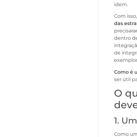
idem.
Com isso
das estr
precisar
dentro d
integraçã
de integ
exemplo
Como é u
ser útil 
O qu
deve
1. Um
Como um 