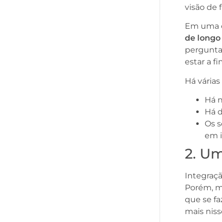
visão de
Em uma es
de longo
pergunta
estar a f
Há vária
Há 
Há 
Os 
em 
2. U
Integraçã
Porém, m
que se fa
mais niss