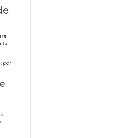
de
ara
 lá
.
, por
de
da
s