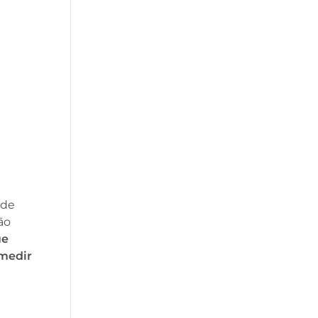
.
 de
ão
ue
 medir