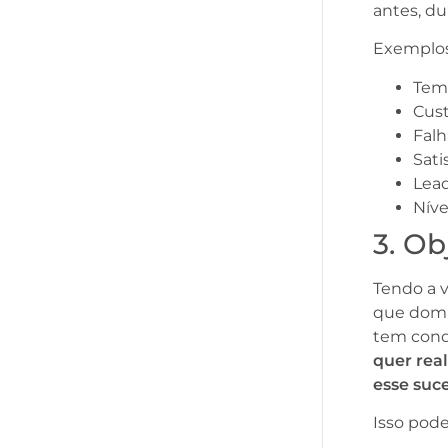
antes, d
Exemplos
Tem
Cust
Falh
Sati
Lead
Níve
3. Ob
Tendo a v
que domín
tem condi
quer rea
esse suc
Isso pode