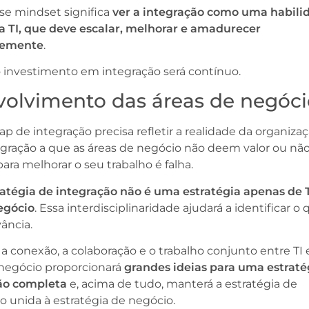
se mindset significa
ver a integração como uma habili
da TI, que deve escalar, melhorar e amadurecer
temente
.
o investimento em integração será contínuo.
nvolvimento das áreas de negóc
p de integração precisa refletir a realidade da organizaç
gração a que as áreas de negócio não deem valor ou nã
para melhorar o seu trabalho é falha.
ratégia de integração não é uma estratégia apenas de T
egócio
. Essa interdisciplinaridade ajudará a identificar o
vância.
 a conexão, a colaboração e o trabalho conjunto entre TI 
 negócio proporcionará
grandes ideias para uma estraté
ão completa
e, acima de tudo, manterá a estratégia de
o unida à estratégia de negócio.