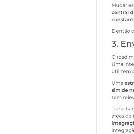
Mudar es
central 
constan
E então 
3. E
O road ma
Uma inte
utilizem 
Uma
est
sim de n
tem rele
Trabalhar
áreas de
integraç
integraçã