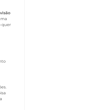
 visão
uma
o quer
nto
ões.
isa
la