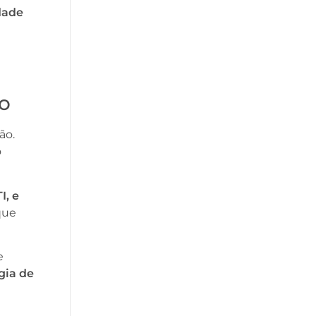
dade
io
ão.
o
I, e
 que
e
gia de