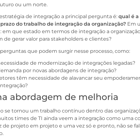
 futuro ou um norte.
tratégia de integração a principal pergunta é:
qual é a
 prazo do trabalho de integração da organização?
Em 
: em que estado em termos de integração a organizaçã
im de gerar valor para stakeholders e clientes?
s perguntas que podem surgir nesse processo, como:
necessidade de modernização de integrações legadas?
demanda por novas abordagens de integração?
setores têm necessidade de alavancar seu empoderame
integração?
ma abordagem de melhoria
o se tornou um trabalho contínuo dentro das organizaç
uitos times de TI ainda veem a integração como uma co
z de projeto em projeto e uma vez só e pronto, não se fa
o.