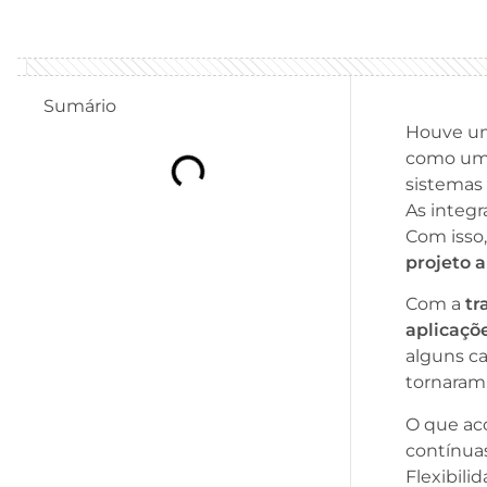
Sumário
Houve um
como uma 
sistemas 
As integ
Com isso
projeto a
Com a
tr
aplicaçõ
alguns ca
tornaram
O que ac
contínua
Flexibili