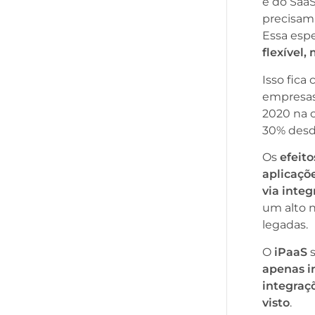
e do Saa
precisam 
Essa esp
flexível
Isso fica
empresas
2020 na 
30% desd
Os
efeit
aplicaçõ
via inte
um alto n
legadas.
O
iPaaS
s
apenas i
integraç
visto
.