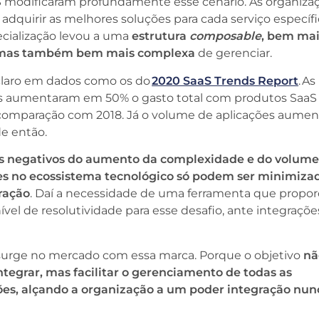
S modificaram profundamente esse cenário. As organiza
adquirir as melhores soluções para cada serviço específi
ecialização levou a uma
estrutura
composable
, bem ma
, mas também bem mais complexa
de gerenciar.
 claro em dados como os do
2020 SaaS Trends Report
. As
 aumentaram em 50% o gasto total com produtos Saa
comparação com 2018. Já o volume de aplicações aume
e então.
os negativos do aumento da complexidade e do volume
es no ecossistema tecnológico
só podem ser minimiza
gração
. Daí a necessidade de uma ferramenta que propor
ível de resolutividade para esse desafio, ante integraçõe
urge no mercado com essa marca. Porque o objetivo
nã
ntegrar, mas facilitar o gerenciamento de todas as
ões, alçando a organização a um poder integração nun