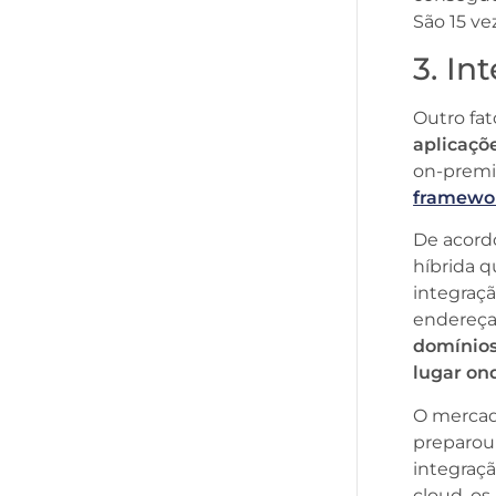
São 15 v
3. In
Outro fa
aplicaçõ
on-premis
framewo
De acordo
híbrida 
integraçã
endereç
domínios
lugar on
O merca
preparou 
integraç
cloud, o