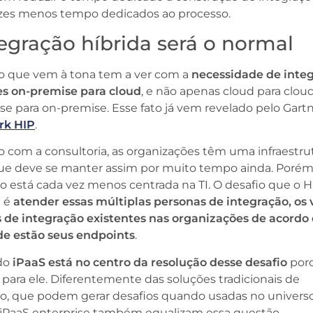
ezes menos tempo dedicados ao processo.
tegração híbrida será o normal
to que vem à tona tem a ver com a
necessidade de integ
es on-premise para cloud
, e não apenas cloud para clou
e para on-premise. Esse fato já vem revelado pelo Gart
rk HIP
.
 com a consultoria, as organizações têm uma infraestru
que deve se manter assim por muito tempo ainda. Porém
o está cada vez menos centrada na TI. O desafio que o H
a é
atender essas múltiplas personas de integração, os 
 de integração existentes nas organizações de acordo
de estão seus endpoints
.
do
iPaaS está no centro da resolução desse desafio
por
para ele. Diferentemente das soluções tradicionais de
ão, que podem gerar desafios quando usadas no univers
s iPaaS enterprise também equalizam essa questão.