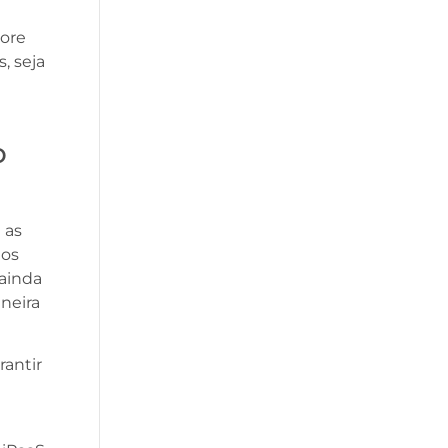
core
, seja
o
 as
 os
 ainda
neira
antir