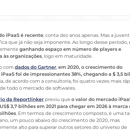
o iPaaS é recente
, conta dez anos apenas. Mas a juven
fica que já não seja imponente. Ao longo desse período, 
memente
ganhando espaço em número de players e
a às organizações
, logo em maturidade.
do com
dados do Gartner
,
em 2020, o crescimento do
iPaaS foi de impressionantes 38%, chegando a $ 3,5 bi
ria, de acordo com a consultoria, foi quatro vezes mais rá
 de todo o mercado de softwares.
rio da Reportlinker
previu que
o valor do mercado iPaa
e US$ 3,7 bilhões em 2021 para chegar em 2026 à marca
bilhões
. Em termos de crescimento composto, é uma ta
 ano, um pouco abaixo do crescimento de 2020, mas
emente alto para superar outros setores do universo de