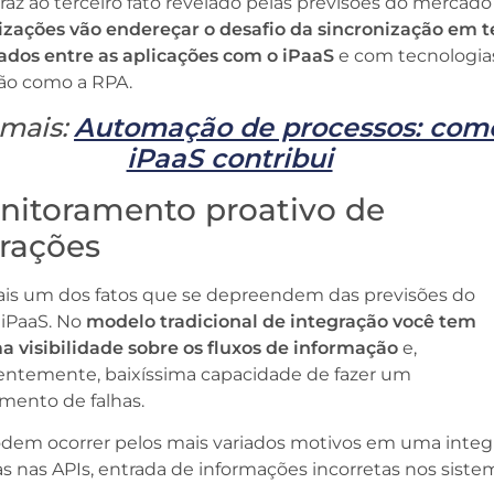
traz ao terceiro fato revelado pelas previsões do mercado
izações vão endereçar o desafio da sincronização em
dados entre as aplicações com o iPaaS
e com tecnologia
o como a RPA.
 mais:
Automação de processos: com
iPaaS contribui
onitoramento proativo de
grações
ais um dos fatos que se depreendem das previsões do
iPaaS. No
modelo tradicional de integração você tem
a visibilidade sobre os fluxos de informação
e,
ntemente, baixíssima capacidade de fazer um
mento de falhas.
odem ocorrer pelos mais variados motivos em uma integ
 nas APIs, entrada de informações incorretas nos siste