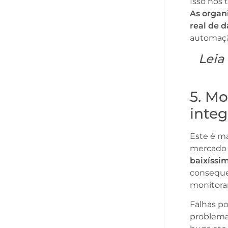
Isso nos 
As organ
real de 
automaçã
Leia
5. M
inte
Este é m
mercado 
baixíssim
conseque
monitora
Falhas p
problemas