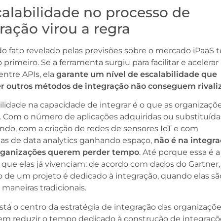
calabilidade no processo de
ração virou a regra
o fato revelado pelas previsões sobre o mercado iPaaS 
 primeiro. Se a ferramenta surgiu para facilitar e acelerar
ntre APIs, ela
garante um nível de escalabilidade que
r outros métodos de integração não conseguem rivali
ilidade na capacidade de integrar é o que as organizaçõ
. Com o número de aplicações adquiridas ou substituída
do, com a criação de redes de sensores IoT e com
ias de data analytics ganhando espaço,
não é na integr
rganizações querem perder tempo
. Até porque essa é a
 que elas já vivenciam: de acordo com dados do Gartner
 de um projeto é dedicado à integração, quando elas sã
s maneiras tradicionais.
stá o centro da estratégia de integração das organizaçõ
m reduzir o tempo dedicado à construção de integraçõ