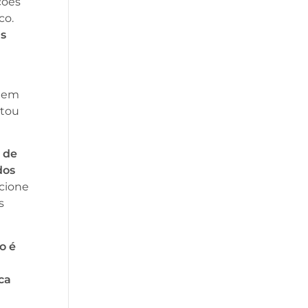
ções
co.
is
S em
ntou
 de
dos
cione
s
o é
ca