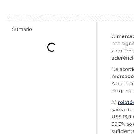
Sumário
O
mercad
não signi
vem fir
aderênci
De acor
mercado 
A trajetó
de que a
Já
relató
sairia d
US$ 13,9 
30,3% ao
suficient