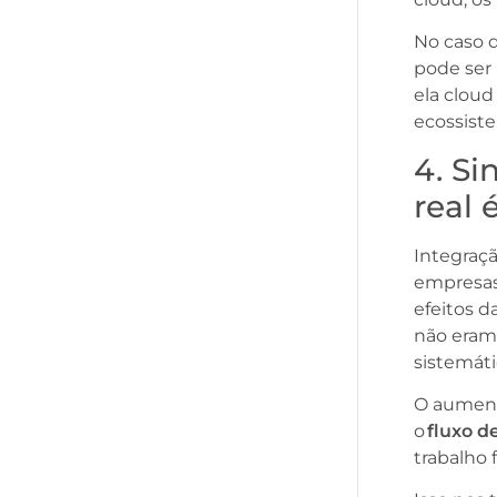
No caso d
pode ser 
ela clou
ecossist
4. S
real 
Integraçã
empresas
efeitos d
não eram
sistemáti
O aument
o
fluxo d
trabalho