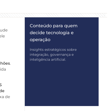
Conteúdo para quem
tude
decide tecnologia e
ele
operação
Insights estratégicos sobre
integração, governança e
inteligência artificial.
lhões
.
pida
S
 de
xa de