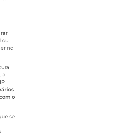
rar
d ou
ner no
tura
, a
IP
vários
 com o
que se
o