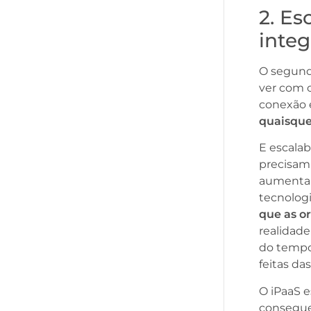
2. Es
integ
O segund
ver com o
conexão e
quaisque
E escalab
precisam
aumentan
tecnolog
que as o
realidade
do tempo
feitas da
O iPaaS e
consegue