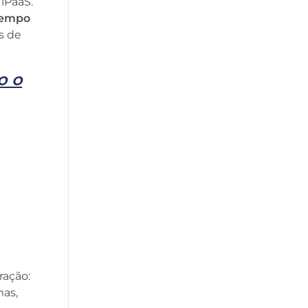
 iPaaS.
 tempo
s de
o o
ração:
mas,