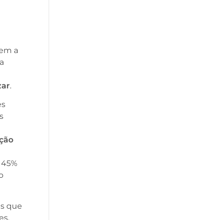
tem a
 a
zar
.
es
s
ação
, 45%
o
es que
es.