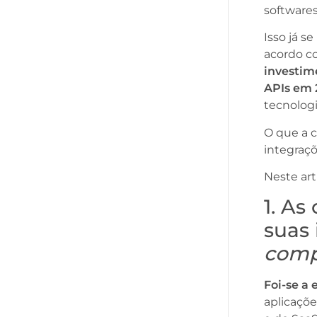
software
Isso já s
acordo c
investi
APIs em 
tecnolog
O que a 
integraç
Neste ar
1. A
suas 
comp
Foi-se a
aplicaçõ