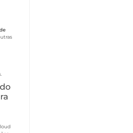
 de
outras
s.
ndo
ra
cloud