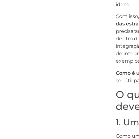
idem.
Com isso
das estr
precisar
dentro d
integraçã
de integ
exemplo
Como é u
ser útil 
O qu
deve
1. Um
Como um 