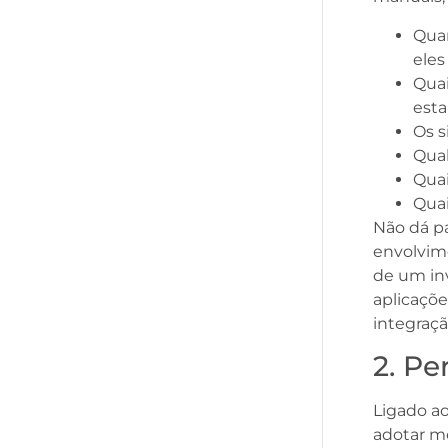
Qua
eles
Quai
est
Os s
Qual
Quai
Quai
Não dá pa
envolvime
de um in
aplicaçõe
integraçã
2. Pe
Ligado ao
adotar m