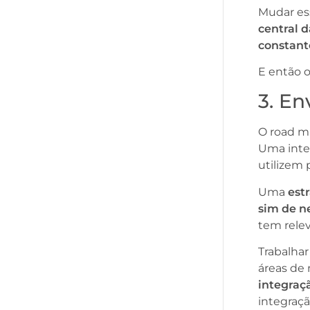
Mudar es
central 
constan
E então 
3. E
O road ma
Uma inte
utilizem 
Uma
est
sim de n
tem rele
Trabalhar
áreas de
integraç
integraçã