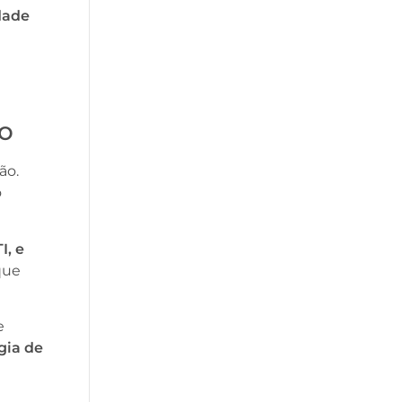
dade
io
ão.
o
I, e
 que
e
gia de