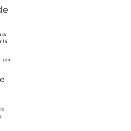
de
ara
 lá
.
, por
de
da
s