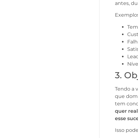
antes, d
Exemplos
Tem
Cust
Falh
Sati
Lead
Níve
3. Ob
Tendo a v
que domín
tem condi
quer rea
esse suc
Isso pode