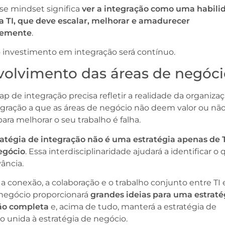
se mindset significa
ver a integração como uma habili
da TI, que deve escalar, melhorar e amadurecer
temente
.
o investimento em integração será contínuo.
nvolvimento das áreas de negóc
p de integração precisa refletir a realidade da organizaç
gração a que as áreas de negócio não deem valor ou nã
para melhorar o seu trabalho é falha.
ratégia de integração não é uma estratégia apenas de T
egócio
. Essa interdisciplinaridade ajudará a identificar o
vância.
 a conexão, a colaboração e o trabalho conjunto entre TI 
 negócio proporcionará
grandes ideias para uma estraté
ão completa
e, acima de tudo, manterá a estratégia de
o unida à estratégia de negócio.