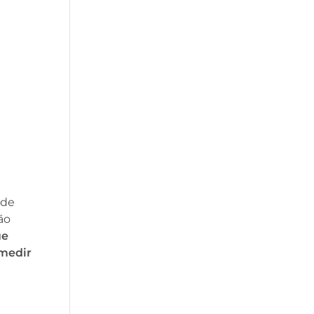
.
 de
ão
ue
 medir