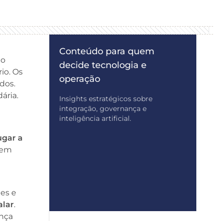
Conteúdo para quem
go
decide tecnologia e
io. Os
operação
dos.
ária.
Insights estratégicos sobre
integração, governança e
inteligência artificial.
ugar a
, em
es e
alar
.
ança