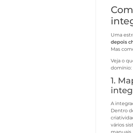
Como
inte
Uma estr
depois c
Mas como
Veja o qu
domínio:
1. M
inte
A integra
Dentro de
criativid
vários s
manuais,