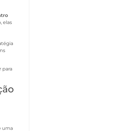
ntro
, elas
atégia
ns
r para
ção
 é uma