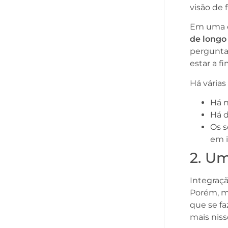
visão de
Em uma es
de longo
pergunta
estar a f
Há vária
Há 
Há 
Os 
em 
2. U
Integraçã
Porém, m
que se fa
mais niss