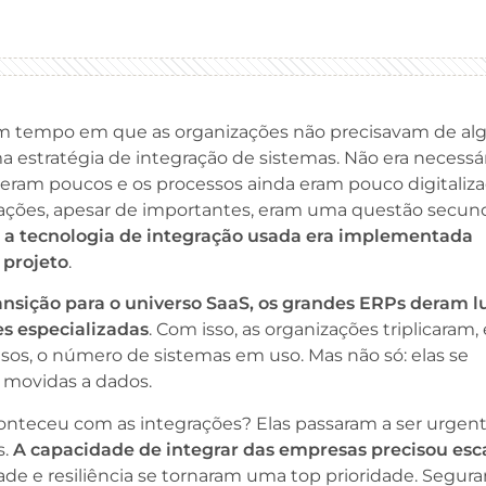
 tempo em que as organizações não precisavam de al
estratégia de integração de sistemas. Não era necessár
eram poucos e os processos ainda eram pouco digitaliza
rações, apesar de importantes, eram uma questão secund
,
a tecnologia de integração usada era implementada
 projeto
.
ansição para o universo SaaS, os grandes ERPs deram l
es especializadas
. Com isso, as organizações triplicaram
sos, o número de sistemas em uso. Mas não só: elas se
 movidas a dados.
onteceu com as integrações? Elas passaram a ser urgent
s.
A capacidade de integrar das empresas precisou esc
dade e resiliência se tornaram uma top prioridade. Segur