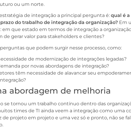
 futuro ou um norte.
tratégia de integração a principal pergunta é:
qual é a
 prazo do trabalho de integração da organização?
Em 
: em que estado em termos de integração a organizaçã
im de gerar valor para stakeholders e clientes?
s perguntas que podem surgir nesse processo, como:
necessidade de modernização de integrações legadas?
demanda por novas abordagens de integração?
setores têm necessidade de alavancar seu empoderame
integração?
ma abordagem de melhoria
o se tornou um trabalho contínuo dentro das organizaç
uitos times de TI ainda veem a integração como uma co
z de projeto em projeto e uma vez só e pronto, não se fa
o.