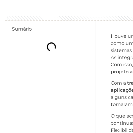
Sumário
Houve um
como uma 
sistemas 
As integ
Com isso
projeto a
Com a
tr
aplicaçõ
alguns ca
tornaram
O que ac
contínua
Flexibili