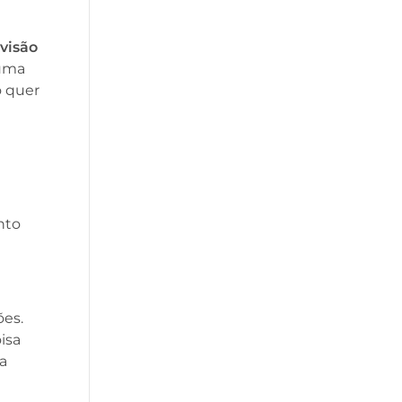
 visão
uma
o quer
nto
ões.
isa
la