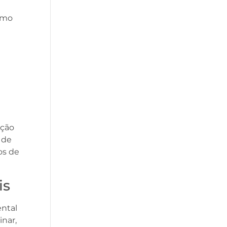
omo
ação
 de
os de
is
ental
nar,