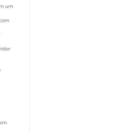
 em um
 com
r
vidor
o
 em