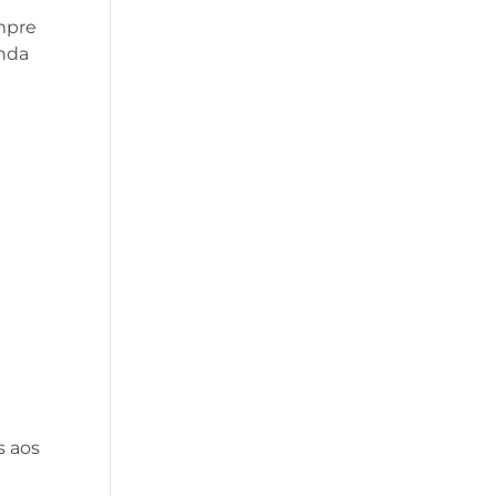
mpre
inda
s aos