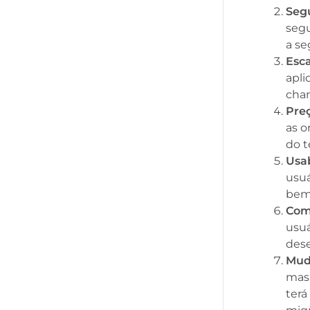
Seg
segu
a se
Esca
apli
cham
Preç
as o
do t
Usab
usuá
bem
Com
usuá
dese
Mud
mas 
terá