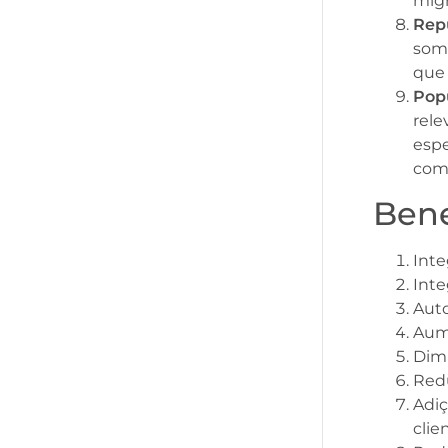
mig
Rep
soma
que 
Pop
rele
espe
com
Bene
Inte
Inte
Aut
Aume
Dim
Red
Adiç
clie