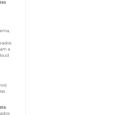
tes
erna,
eados
ram a
cloud
vos)
Mas
sta
.
dados