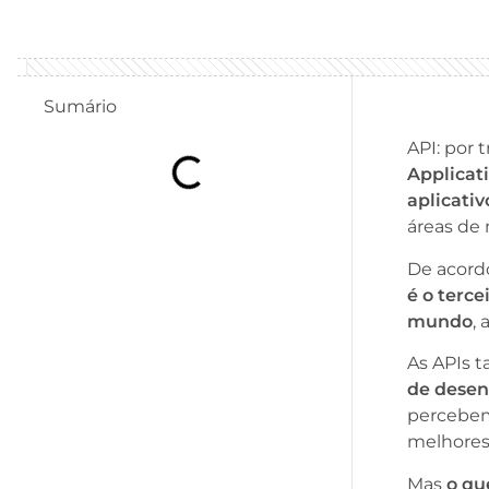
Sumário
API: por
Applicat
aplicativ
áreas de 
De acord
é o terc
mundo
,
As APIs 
de desen
percebe
melhores 
Mas
o qu