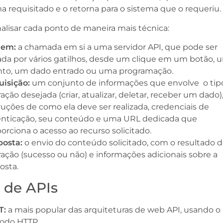
a requisitado e o retorna para o sistema que o requeriu.
lisar cada ponto de maneira mais técnica:
gem:
a chamada em si a uma servidor API, que pode ser
ada por vários gatilhos, desde um clique em um botão, 
nto, um dado entrado ou uma programação.
isição:
um conjunto de informações que envolve o tip
ação desejada (criar, atualizar, deletar, receber um dado),
ruções de como ela deve ser realizada, credenciais de
enticação, seu conteúdo e uma URL dedicada que
orciona o acesso ao recurso solicitado.
posta:
o envio do conteúdo solicitado, com o resultado 
ação (sucesso ou não) e informações adicionais sobre a
osta.
 de APIs
T:
a mais popular das arquiteturas de web API, usando o
odo HTTP.