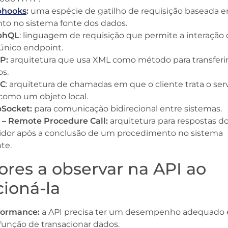
hooks
:
uma espécie de gatilho de requisição baseada
to no sistema fonte dos dados.
phQL
: linguagem de requisição que permite a interação
único endpoint.
P:
arquitetura que usa XML como método para transferi
s.
C
: arquitetura de chamadas em que o cliente trata o ser
como um objeto local.
Socket:
para comunicação bidirecional entre sistemas.
 – Remote Procedure Call:
arquitetura para respostas d
idor após a conclusão de um procedimento no sistema
nte.
tores a observar na API ao
cioná-la
formance:
a API precisa ter um desempenho adequado
função de transacionar dados.