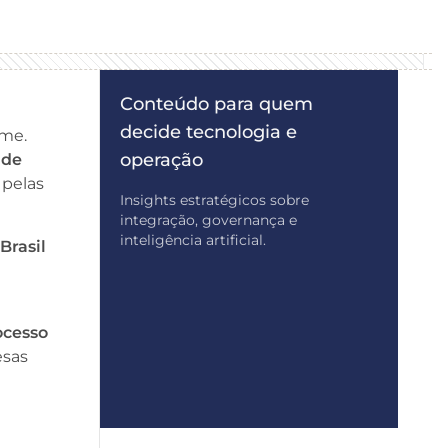
Conteúdo para quem
decide tecnologia e
ome.
operação
 de
é pelas
Insights estratégicos sobre
integração, governança e
inteligência artificial.
o
Brasil
ocesso
esas