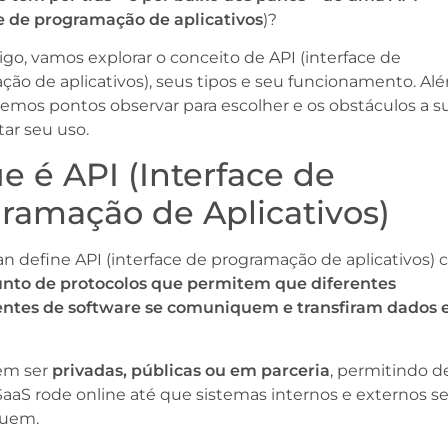
e de programação de aplicativos
)?
igo, vamos explorar o conceito de API (interface de
ão de aplicativos), seus tipos e seu funcionamento. Al
aremos pontos observar para escolher e os obstáculos a s
itar seu uso.
e é API (Interface de
ramação de Aplicativos)
n define API (interface de programação de aplicativos)
unto de protocolos que permitem que diferentes
tes de software se comuniquem e transfiram dados 
em ser
privadas, públicas ou em parceria
, permitindo 
aS rode online até que sistemas internos e externos s
uem.