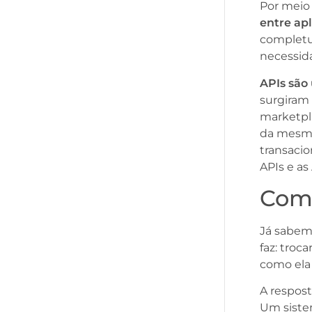
Por meio 
entre ap
completu
necessid
APIs são
surgiram
marketpl
da mesma
transacio
APIs e as
Como
Já sabemo
faz: troc
como ela 
A respos
Um siste