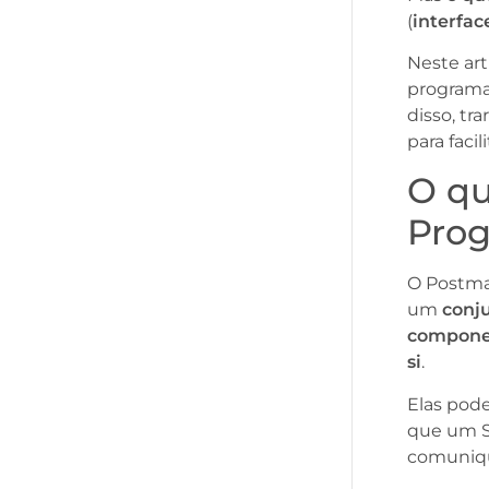
(
interfac
Neste art
programaç
disso, tr
para facil
O qu
Prog
O Postma
um
conj
componen
si
.
Elas pod
que um Sa
comuniq