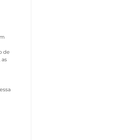
um
o de
 as
dessa