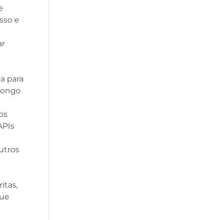
e
sso e
ar
a para
 longo
os
APIs
utros
itas,
que