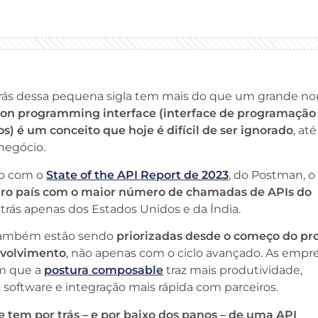
 trás dessa pequena sigla tem mais do que um grande n
ion programming interface (interface de programação
os) é um conceito que hoje é difícil de ser ignorado
, at
negócio.
o com o
State of the API Report de 2023
, do Postman, 
eiro país com o maior número de chamadas de APIs do
 atrás apenas dos Estados Unidos e da Índia.
também estão sendo
priorizadas desde o começo do pr
volvimento
, não apenas com o ciclo avançado. As empr
m que a
postura composable
traz mais produtividade,
software e integração mais rápida com parceiros.
e tem por trás – e por baixo dos panos – de uma API