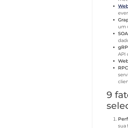
Web
even
Gra
um 
SOA
dado
gRP
API 
Web
RPC
serv
clie
9 fa
sele
Per
sua 