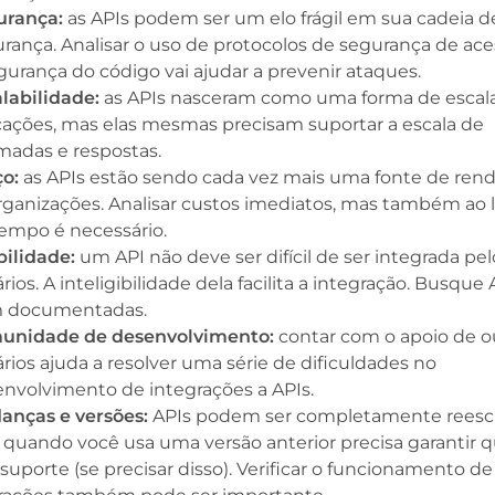
urança:
as APIs podem ser um elo frágil em sua cadeia d
rança. Analisar o uso de protocolos de segurança de ace
gurança do código vai ajudar a prevenir ataques.
labilidade:
as APIs nasceram como uma forma de escal
cações, mas elas mesmas precisam suportar a escala de
adas e respostas.
o:
as APIs estão sendo cada vez mais uma fonte de rend
rganizações. Analisar custos imediatos, mas também ao
empo é necessário.
ilidade:
um API não deve ser difícil de ser integrada pel
rios. A inteligibilidade dela facilita a integração. Busque 
 documentadas.
unidade de desenvolvimento:
contar com o apoio de o
rios ajuda a resolver uma série de dificuldades no
nvolvimento de integrações a APIs.
anças e versões:
APIs podem ser completamente reescr
quando você usa uma versão anterior precisa garantir 
 suporte (se precisar disso). Verificar o funcionamento de