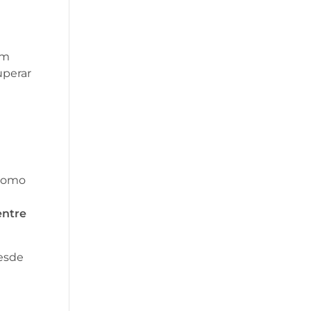
ém
uperar
 como
entre
desde
e