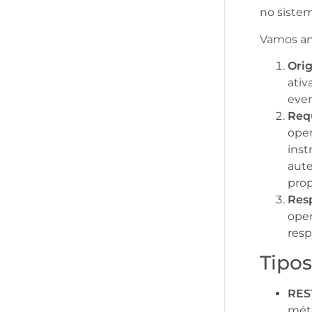
no sistem
Vamos ana
Ori
ativ
eve
Requ
oper
inst
aut
prop
Res
oper
resp
Tipos
RES
mét