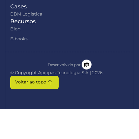
Cases
BBM Logistica
Recursos
Blog
E-books
Desenvolvido por:
© Copyright Apippas Tecnologia S.A | 2026
Voltar ao topo