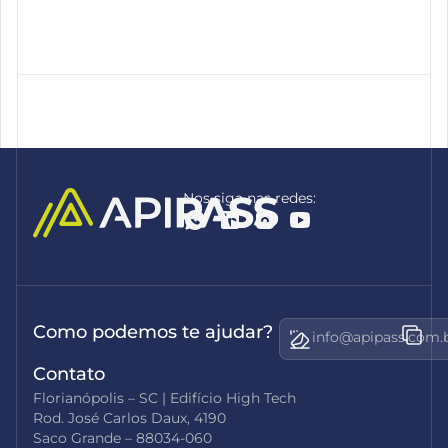
Nos siga nas redes:
Como podemos te ajudar?
info@apipass.com.
Contato
Florianópolis – SC | Edifício High Tech
Rod. José Carlos Daux, 4190
Saco Grande – 88034-060