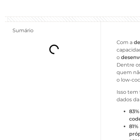
Sumário
Com a
de
capacidad
o
desenvo
Dentre os
quem não 
o low-cod
Isso tem
dados d
83% 
cod
81% 
próp