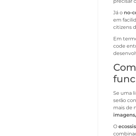
precisar 
Já o
no-c
em facil
citizens 
Em termos
code ent
desenvol
Como
fun
Se uma l
serão co
mais de n
imagens, 
O
ecossi
combinaç