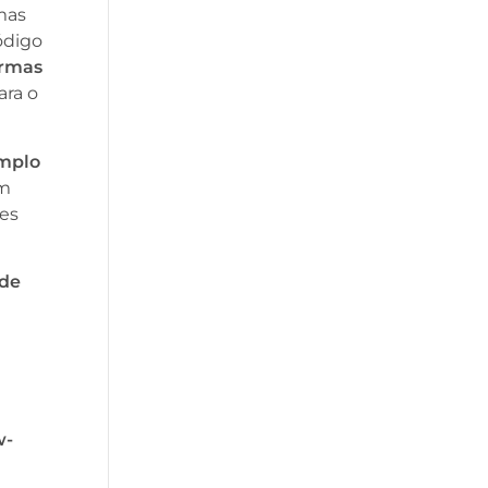
rmas
ódigo
ormas
ara o
mplo
am
res
 de
w-