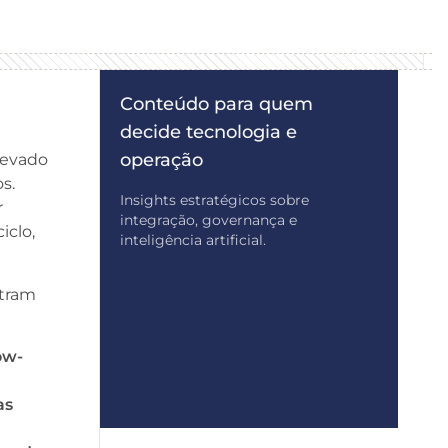
Conteúdo para quem
decide tecnologia e
operação
levado
s.
Insights estratégicos sobre
r
integração, governança e
iclo,
inteligência artificial.
stram
ow-
as