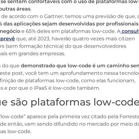
 se sentem confortáveis com o uso de plataformas low
outras áreas
.
, de acordo com o Gartner, temos uma previsão de que, 
 das aplicações sejam desenvolvidas por profissionais
 negócio
e 65% deles em plataformas low-code. A
consul
prevê
que, até 2023, haverão quatro vezes mais citizen
rs (sem formação técnica) do que desenvolvedores
onais em grandes empresas.
s do que
demonstrado que low-code é um caminho se
neste post, você tem um aprofundamento nessa tecnolog
finição de plataformas low-code, como elas funcionam,
s e por que o iPaaS é low-code também.
e são plataformas low-cod
low-code” aparece pela primeira vez citado pela Forres
sde então, vem sendo difundido no mercado por meio d
mas low-code.