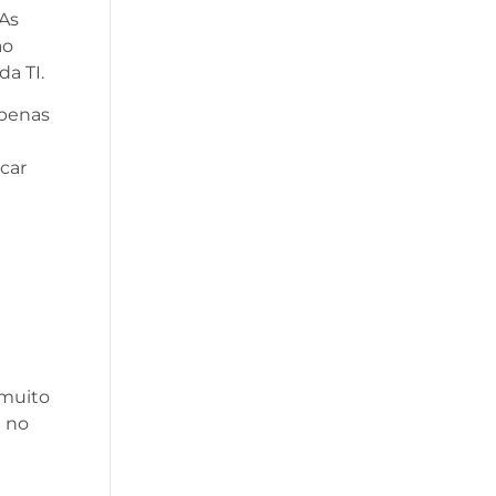
 As
ão
da TI.
apenas
ocar
 muito
l no