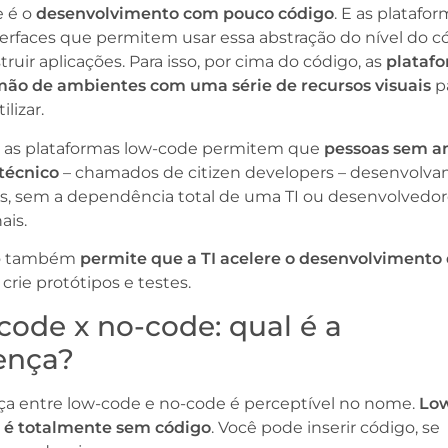
 é o
desenvolvimento com pouco código
. E as platafo
terfaces que permitem usar essa abstração do nível do c
truir aplicações. Para isso, por cima do código, as
plataf
ão de ambientes com uma série de recursos visuais
p
ilizar.
, as plataformas low-code permitem que
pessoas sem a
técnico
– chamados de citizen developers – desenvolv
es, sem a dependência total de uma TI ou desenvolvedo
ais.
ão também
permite que a TI acelere o desenvolvimento
, crie protótipos e testes.
ode x no-code: qual é a
ença?
nça entre low-code e no-code é perceptível no nome.
Lo
 é totalmente sem código
. Você pode inserir código, se