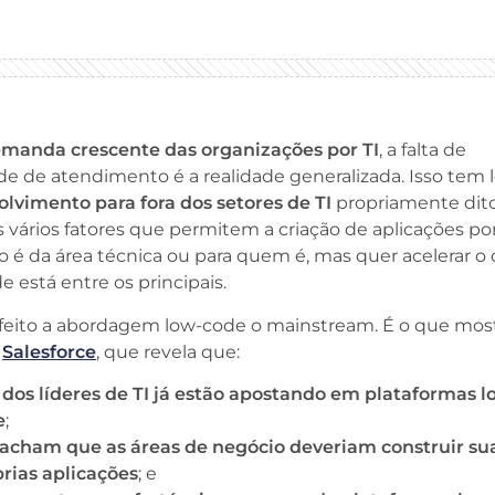
manda crescente das organizações por TI
, a falta de
e de atendimento é a realidade generalizada. Isso tem 
lvimento para fora dos setores de TI
propriamente dito
 vários fatores que permitem a criação de aplicações po
é da área técnica ou para quem é, mas quer acelerar o c
e está entre os principais.
 feito a abordagem low-code o mainstream. É o que mo
a
Salesforce
, que revela que:
dos líderes de TI já estão apostando em plataformas l
e
;
acham que as áreas de negócio deveriam construir su
rias aplicações
; e