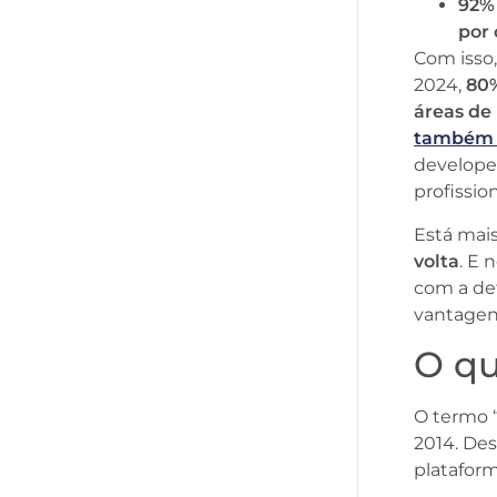
92%
por 
Com isso
2024,
80%
áreas de
também 
develope
profissi
Está mai
volta
. E 
com a de
vantagen
O qu
O termo “
2014. De
platafor