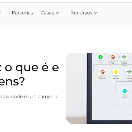
Parcerias
Cases
Recursos
 o que é e
gens?
o low-code é um caminho