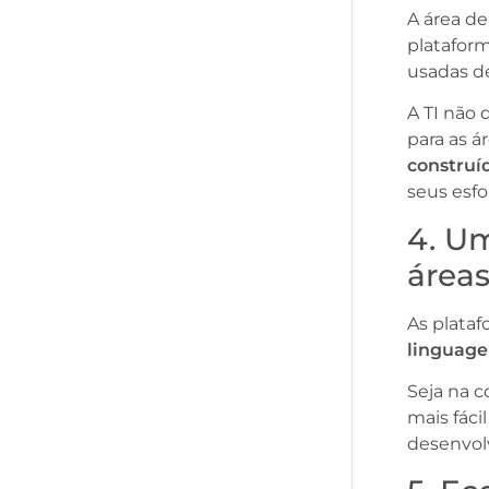
A área de
platafor
usadas d
A TI não 
para as á
construí
seus esfo
4. Um
área
As plata
linguage
Seja na c
mais fáci
desenvol