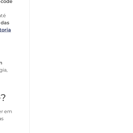
-code
até
 das
toria
m
ia,
e?
ter em
as