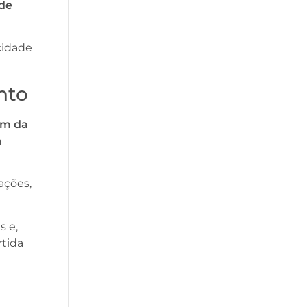
 de
cidade
nto
ém da
a
ações,
 e,
tida