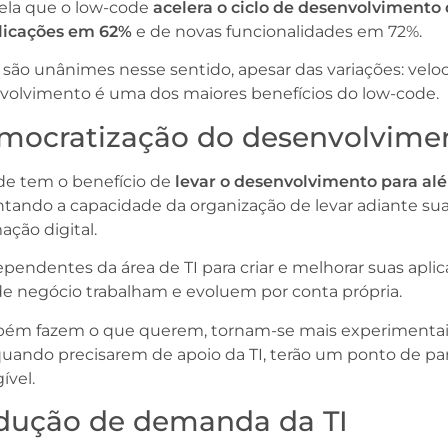
ela que o low-code
acelera o ciclo de desenvolvimento
licações em 62%
e de novas funcionalidades em 72%.
são unânimes nesse sentido, apesar das variações: velo
volvimento é uma dos maiores benefícios do low-code.
emocratização do desenvolvime
de tem o benefício de
levar o desenvolvimento para al
tando a capacidade da organização de levar adiante su
ação digital.
endentes da área de TI para criar e melhorar suas aplic
de negócio trabalham e evoluem por conta própria.
bém fazem o que querem, tornam-se mais experimentais
ando precisarem de apoio da TI, terão um ponto de par
ível.
edução de demanda da TI