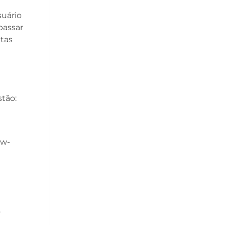
suário
passar
tas
e
stão:
ow-
.