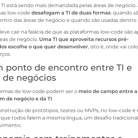
 TI está sendo mais demandada pelas áreas de negócio.
mas low-code
desafogam a TI de duas formas
: quando s
entro das áreas de negócio e quando são usadas dentro 
deve cair na falácia de que as plataformas low-code são 
reas de negócio.
Uma TI que aproveita recursos pré-
dos escolhe o que quer desenvolver
, isto é, onde vai col
rços.
 ponto de encontro entre TI e
s de negócios
formas de low-code podem ser o
meio de campo entre a
m de negócio e da TI
.
onstrução de protótipos, testes ou MVPs, no low-code é
l que todos falem a mesma língua, um desafio tradiciona
vimento.