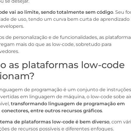
ou se desejar.
ode vai ao limite, sendo totalmente sem código
. Seu fo
idade de uso, tendo um curva bem curta de aprendizado 
developers.
 de personalização e de funcionalidades, as plataforma
regam mais do que as low-code, sobretudo para
vedores.
 as plataformas low-code
cionam?
inguagem de programação é um conjunto de instruçõe
nvertidas em linguagem de máquina, o low-code sobe a
ível,
transformando linguagem de programação em
conectores, entre outros recursos gráficos
.
stema de plataformas low-code é bem diverso
, com vár
ões de recursos possíveis e diferentes enfoques.