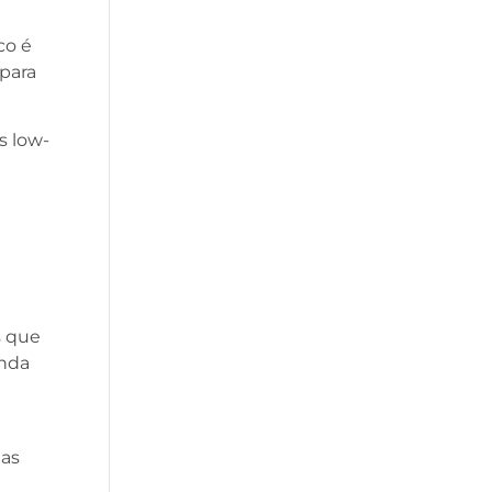
co é
para
s low-
s que
inda
ias