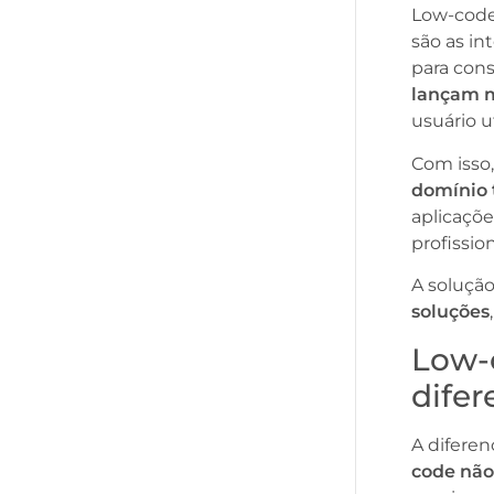
Low-code
são as in
para cons
lançam m
usuário ut
Com isso
domínio 
aplicaçõ
profission
A soluç
soluções
Low-c
difer
A difere
code não