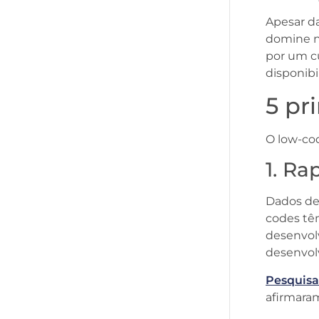
Apesar da
domine n
por um c
disponibi
5 pr
O low-cod
1. R
Dados d
codes t
desenvol
desenvol
Pesquisa
afirmar