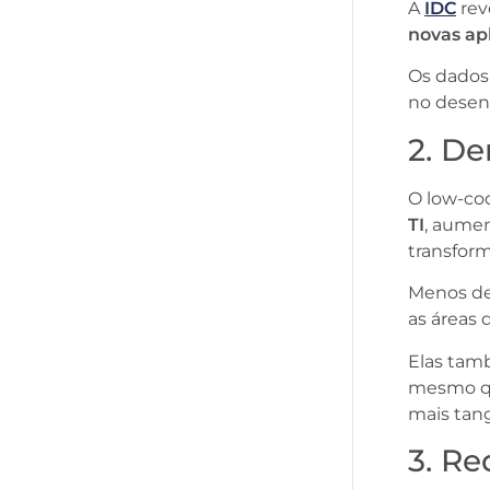
A
IDC
rev
novas ap
Os dados 
no desen
2. D
O low-co
TI
, aumen
transform
Menos dep
as áreas 
Elas tam
mesmo qu
mais tang
3. R