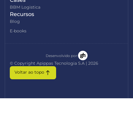
Cases
BBM Logistica
Recursos
Blog
E-books
Desenvolvido por:
© Copyright Apippas Tecnologia S.A | 2026
Voltar ao topo