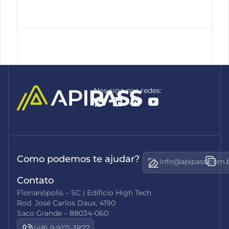
Nos siga nas redes:
Como podemos te ajudar?
info@apipass.com.
Contato
Florianópolis – SC | Edifício High Tech
Rod. José Carlos Daux, 4190
Saco Grande – 88034-060
(48) 9.9171-3877