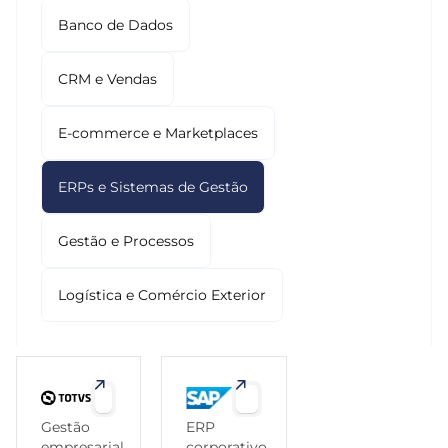
Banco de Dados
CRM e Vendas
E-commerce e Marketplaces
ERPs e Sistemas de Gestão
Gestão e Processos
Logística e Comércio Exterior
Gestão
ERP
empresarial,
corporativo