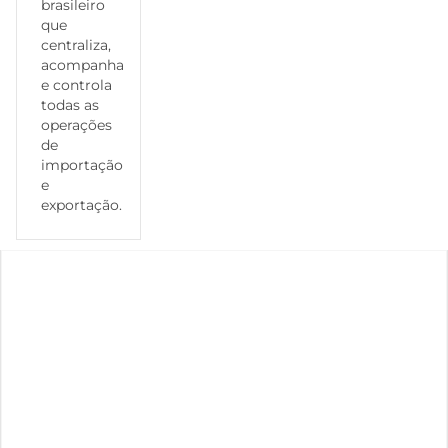
brasileiro
que
centraliza,
acompanha
e controla
todas as
operações
de
importação
e
exportação.