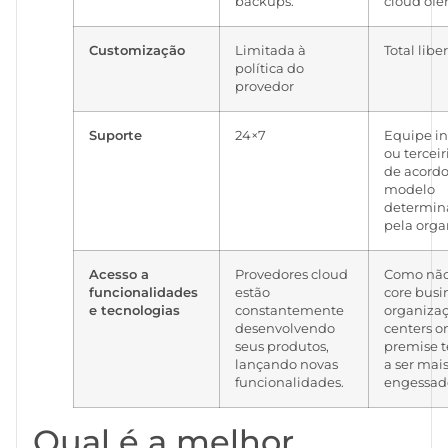
backups.
cloud ofe
Customização
Limitada à
Total lib
política do
provedor
Suporte
24×7
Equipe in
ou terceir
de acord
modelo
determin
pela orga
Acesso a
Provedores cloud
Como não
funcionalidades
estão
core busi
e tecnologias
constantemente
organizaç
desenvolvendo
centers o
seus produtos,
premise 
lançando novas
a ser mai
funcionalidades.
engessad
Qual é a melhor