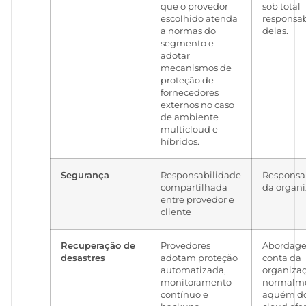
que o provedor
sob total
escolhido atenda
responsa
a normas do
delas.
segmento e
adotar
mecanismos de
proteção de
fornecedores
externos no caso
de ambiente
multicloud e
híbridos.
Segurança
Responsabilidade
Responsa
compartilhada
da organ
entre provedor e
cliente
Recuperação de
Provedores
Abordage
desastres
adotam proteção
conta da
automatizada,
organizaç
monitoramento
normalm
contínuo e
aquém do