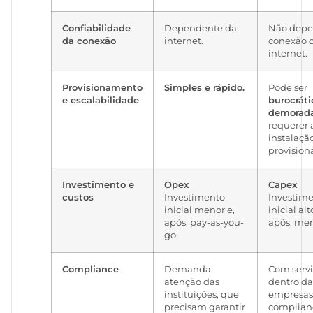
Confiabilidade
Dependente da
Não depe
da conexão
internet.
conexão 
internet.
Provisionamento
Simples e rápido.
Pode ser
e escalabilidade
burocráti
demorad
requerer 
instalaçã
provisio
Investimento e
Opex
Capex
custos
Investimento
Investim
inicial menor e,
inicial alt
após, pay-as-you-
após, men
go.
Compliance
Demanda
Com serv
atenção das
dentro da
instituições, que
empresas,
precisam garantir
complianc